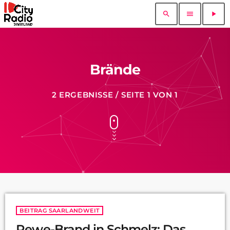
search
menu
play_arrow
Brände
2 ERGEBNISSE / SEITE 1 VON 1
BEITRAG SAARLANDWEIT
Rewe-Brand in Schmelz: Das