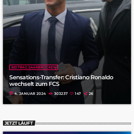
BEITRAG SAARBRÜCKEN
Sensations-Transfer: Cristiano Ronaldo
wechselt zum FCS
today
4. JANUAR 2024
303237
147
26
JETZT LÄUFT