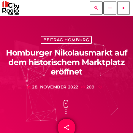
search
menu
play_arrow
BEITRAG HOMBURG
Homburger Nikolausmarkt auf
dem historischem Marktplatz
eröffnet
28. NOVEMBER 2022
209
today
share
email