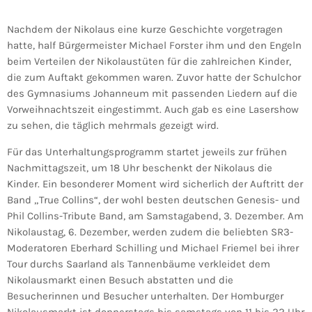
Nachdem der Nikolaus eine kurze Geschichte vorgetragen
hatte, half Bürgermeister Michael Forster ihm und den Engeln
beim Verteilen der Nikolaustüten für die zahlreichen Kinder,
die zum Auftakt gekommen waren. Zuvor hatte der Schulchor
des Gymnasiums Johanneum mit passenden Liedern auf die
Vorweihnachtszeit eingestimmt. Auch gab es eine Lasershow
zu sehen, die täglich mehrmals gezeigt wird.
Für das Unterhaltungsprogramm startet jeweils zur frühen
Nachmittagszeit, um 18 Uhr beschenkt der Nikolaus die
Kinder. Ein besonderer Moment wird sicherlich der Auftritt der
Band „True Collins“, der wohl besten deutschen Genesis- und
Phil Collins-Tribute Band, am Samstagabend, 3. Dezember. Am
Nikolaustag, 6. Dezember, werden zudem die beliebten SR3-
Moderatoren Eberhard Schilling und Michael Friemel bei ihrer
Tour durchs Saarland als Tannenbäume verkleidet dem
Nikolausmarkt einen Besuch abstatten und die
Besucherinnen und Besucher unterhalten. Der Homburger
Nikolausmarkt ist donnerstags bis samstags von 11 bis 22 Uhr