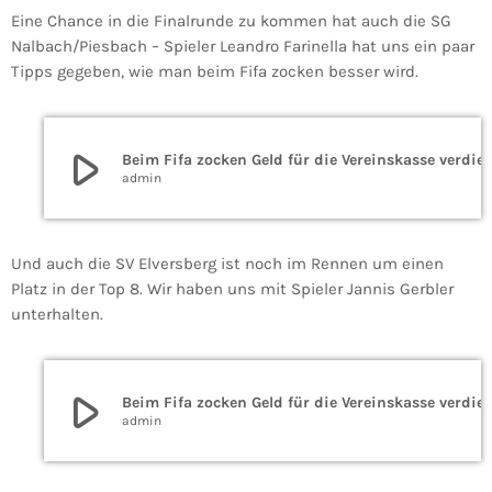
Eine Chance in die Finalrunde zu kommen hat auch die SG
Nalbach/Piesbach – Spieler Leandro Farinella hat uns ein paar
Tipps gegeben, wie man beim Fifa zocken besser wird.
play_arrow
Beim Fifa zocken Geld für die Vereinskasse verdienen? Bei der BARMER eSoccer League
admin
Und auch die SV Elversberg ist noch im Rennen um einen
Platz in der Top 8. Wir haben uns mit Spieler Jannis Gerbler
unterhalten.
play_arrow
Beim Fifa zocken Geld für die Vereinskasse verdienen? Bei der BARMER eSoccer League
admin