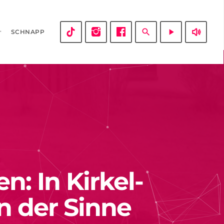
volume_up
search
play_arrow
SCHNAPP
n: In Kirkel-
n der Sinne