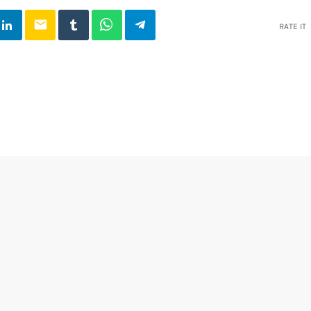
email
RATE IT