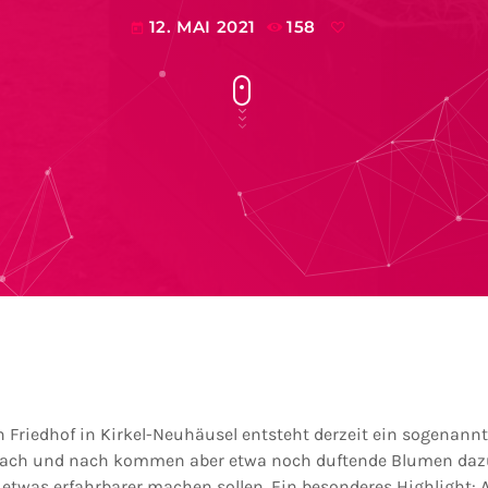
12. MAI 2021
158
today
Friedhof in Kirkel-Neuhäusel entsteht derzeit ein sogenannt
, nach und nach kommen aber etwa noch duftende Blumen dazu
twas erfahrbarer machen sollen. Ein besonderes Highlight: