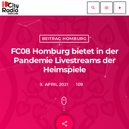
search
menu
play_arrow
BEITRAG HOMBURG
FC08 Homburg bietet in der
Pandemie Livestreams der
Heimspiele
9. APRIL 2021
109
today
share
email