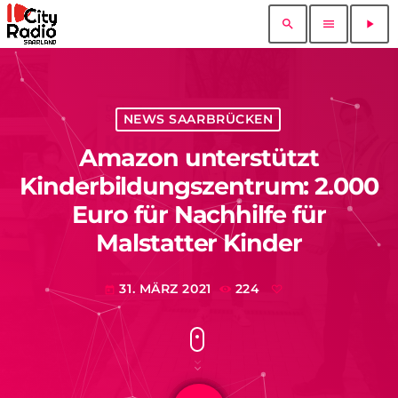
search
menu
play_arrow
NEWS SAARBRÜCKEN
Amazon unterstützt
Kinderbildungszentrum: 2.000
Euro für Nachhilfe für
Malstatter Kinder
31. MÄRZ 2021
224
today