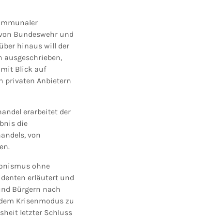
 kommunaler
ng von Bundeswehr und
ber hinaus will der
ch ausgeschrieben,
mit Blick auf
n privaten Anbietern
andel erarbeitet der
bnis die
handels, von
en.
tionismus ohne
identen erläutert und
und Bürgern nach
s dem Krisenmodus zu
eit letzter Schluss