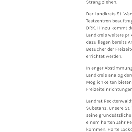
Strang ziehen.
Der Landkreis St. We
Testzentren beauftra
DRK. Hinzu kommt das
Landkreis weitere pri
dazu liegen bereits A
Besucher der Freizei
errichtet werden.
In enger Abstimmung 
Landkreis analog dem
Möglichkeiten bieten
Freizeiteinrichtunge
Landrat Recktenwald:
Substanz. Unsere St.
seine grundsätzlich
einem harten Jahr Pe
kommen. Harte Lockd