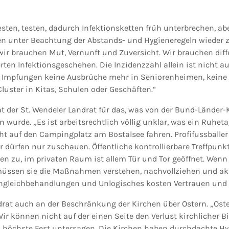
esten, testen, dadurch Infektionsketten früh unterbrechen, ab
ben unter Beachtung der Abstands- und Hygieneregeln wieder z
 wir brauchen Mut, Vernunft und Zuversicht. Wir brauchen di
rten Infektionsgeschehen. Die Inzidenzzahl allein ist nicht a
 Impfungen keine Ausbrüche mehr in Seniorenheimen, keine
luster in Kitas, Schulen oder Geschäften.“
t der St. Wendeler Landrat für das, was von der Bund-Länder-
 wurde. „Es ist arbeitsrechtlich völlig unklar, was ein Ruheta
cht auf den Campingplatz am Bostalsee fahren. Profifussballe
ler dürfen nur zuschauen. Öffentliche kontrollierbare Treffpunk
en zu, im privaten Raum ist allem Tür und Tor geöffnet. Wen
üssen sie die Maßnahmen verstehen, nachvollziehen und akz
Ungleichbehandlungen und Unlogisches kosten Vertrauen und 
drat auch an der Beschränkung der Kirchen über Ostern. „Oste
 Wir können nicht auf der einen Seite den Verlust kirchlicher
s höchste Fest untersagen. Die Kirchen haben durchdachte H