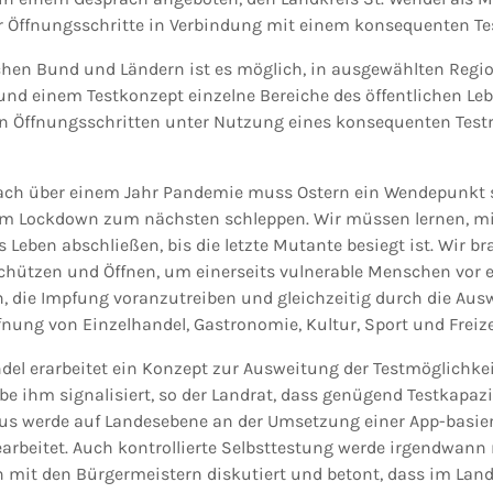
 Öffnungsschritte in Verbindung mit einem konsequenten Te
hen Bund und Ländern ist es möglich, in ausgewählten Regi
 einem Testkonzept einzelne Bereiche des öffentlichen Leb
on Öffnungsschritten unter Nutzung eines konsequenten Test
ach über einem Jahr Pandemie muss Ostern ein Wendepunkt 
em Lockdown zum nächsten schleppen. Wir müssen lernen, mi
 Leben abschließen, bis die letzte Mutante besiegt ist. Wir b
Schützen und Öffnen, um einerseits vulnerable Menschen vor 
n, die Impfung voranzutreiben und gleichzeitig durch die Au
fnung von Einzelhandel, Gastronomie, Kultur, Sport und Freize
ndel erarbeitet ein Konzept zur Ausweitung der Testmöglichkei
be ihm signalisiert, so der Landrat, dass genügend Testkapaz
us werde auf Landesebene an der Umsetzung einer App-basie
arbeitet. Auch kontrollierte Selbsttestung werde irgendwann 
h mit den Bürgermeistern diskutiert und betont, dass im Land