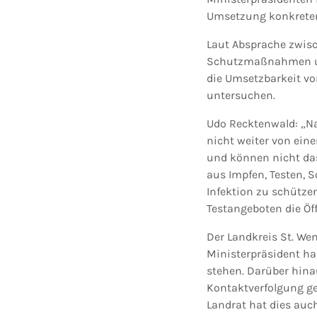
Umsetzung konkreter
Laut Absprache zwisc
Schutzmaßnahmen und
die Umsetzbarkeit v
untersuchen.
Udo Recktenwald: „N
nicht weiter von ein
und können nicht das
aus Impfen, Testen, 
Infektion zu schütze
Testangeboten die Öf
Der Landkreis St. We
Ministerpräsident ha
stehen. Darüber hina
Kontaktverfolgung ge
Landrat hat dies auc