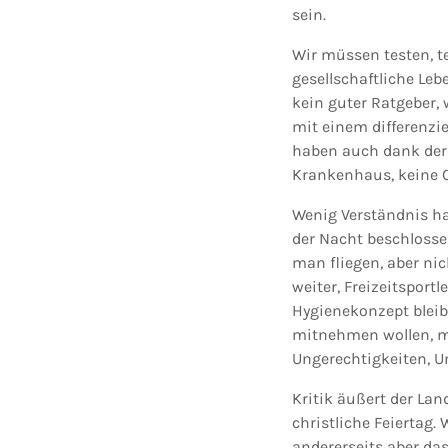
sein.
Wir müssen testen, t
gesellschaftliche Le
kein guter Ratgeber,
mit einem differenzie
haben auch dank der
Krankenhaus, keine C
Wenig Verständnis ha
der Nacht beschlossen
man fliegen, aber ni
weiter, Freizeitsport
Hygienekonzept bleib
mitnehmen wollen, m
Ungerechtigkeiten, 
Kritik äußert der Lan
christliche Feiertag.
andererseits aber da