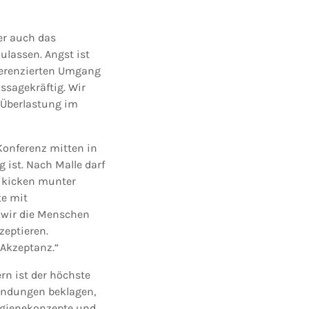
er auch das
ulassen. Angst ist
fferenzierten Umgang
ussagekräftig. Wir
 Überlastung im
Konferenz mitten in
g ist. Nach Malle darf
r kicken munter
te mit
n wir die Menschen
eptieren.
Akzeptanz.“
rn ist der höchste
 Bindungen beklagen,
ygienekonzepte und