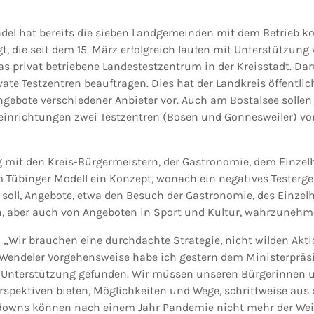
ndel hat bereits die sieben Landgemeinden mit dem Betrieb
gt, die seit dem 15. März erfolgreich laufen mit Unterstützu
 privat betriebene Landestestzentrum in der Kreisstadt. Darü
vate Testzentren beauftragen. Dies hat der Landkreis öffentli
ngebote verschiedener Anbieter vor. Auch am Bostalsee sollen 
teinrichtungen zwei Testzentren (Bosen und Gonnesweiler) vo
mit den Kreis-Bürgermeistern, der Gastronomie, dem Einzelh
 Tübinger Modell ein Konzept, wonach ein negatives Testerge
 soll, Angebote, etwa den Besuch der Gastronomie, des Einzel
n, aber auch von Angeboten in Sport und Kultur, wahrzunehm
 „Wir brauchen eine durchdachte Strategie, nicht wilden Ak
 Wendeler Vorgehensweise habe ich gestern dem Ministerpräs
e Unterstützung gefunden. Wir müssen unseren Bürgerinnen 
rspektiven bieten, Möglichkeiten und Wege, schrittweise au
owns können nach einem Jahr Pandemie nicht mehr der Weish