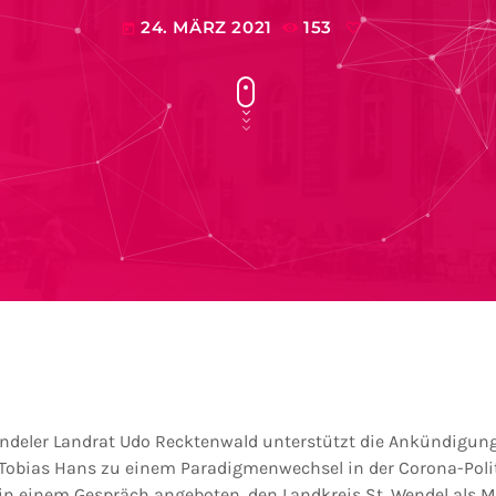
24. MÄRZ 2021
153
today
Wendeler Landrat Udo Recktenwald unterstützt die Ankündigun
 Tobias Hans zu einem Paradigmenwechsel in der Corona-Poli
in einem Gespräch angeboten, den Landkreis St. Wendel als M