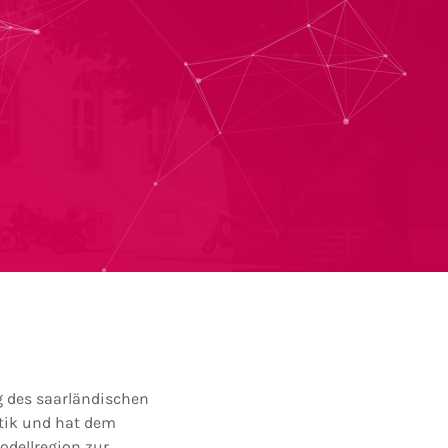
g des saarländischen
tik und hat dem
odellregion zur