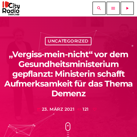
search
menu
play_arrow
UNCATEGORIZED
„Vergiss-mein-nicht“ vor dem
Gesundheitsministerium
gepflanzt: Ministerin schafft
Aufmerksamkeit für das Thema
Demenz
23. MÄRZ 2021
121
today