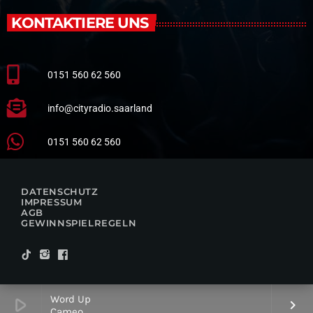
KONTAKTIERE UNS
0151 560 62 560
info@cityradio.saarland
0151 560 62 560
DATENSCHUTZ
IMPRESSUM
AGB
GEWINNSPIELREGELN
Word Up
play_arrow
keyboard_arrow_right
Cameo