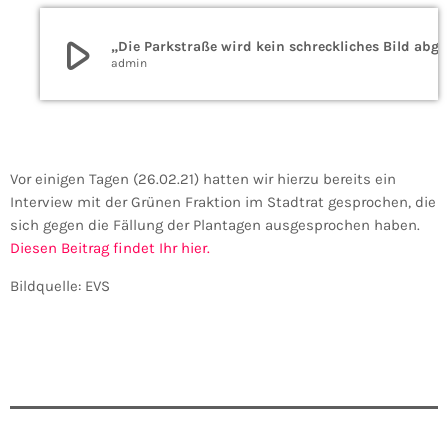
play_arrow
„Die Parkstraße wird kein schreckliches Bild abgeben“ – EVS zu den Kanalbauarbeiten in Sankt Wendel
admin
Vor einigen Tagen (26.02.21) hatten wir hierzu bereits ein
Interview mit der Grünen Fraktion im Stadtrat gesprochen, die
sich gegen die Fällung der Plantagen ausgesprochen haben.
Diesen Beitrag findet Ihr hier.
Bildquelle: EVS