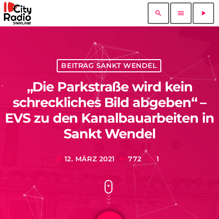
search
menu
play_arrow
BEITRAG SANKT WENDEL
„Die Parkstraße wird kein
schreckliches Bild abgeben“ –
EVS zu den Kanalbauarbeiten in
Sankt Wendel
12. MÄRZ 2021
772
1
today