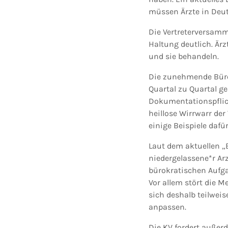
müssen Ärzte in Deu
Die Vertreterversamm
Haltung deutlich. Är
und sie behandeln.
Die zunehmende Bürok
Quartal zu Quartal 
Dokumentationspflich
heillose Wirrwarr d
einige Beispiele dafü
Laut dem aktuellen „
niedergelassene*r Arz
bürokratischen Aufg
Vor allem stört die 
sich deshalb teilweis
anpassen.
Die KV fordert außerd