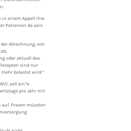
n.
in einem Appell ihre
er Patienten da sein
t der Abrechnung, von
ab,
g oder aktuell das
Rezepten sind nur
 mehr belastet wird.“
V), soll ein*e
eitstage pro Jahr mit
e auf. Praxen müssten
tenversorgung
läufe nicht