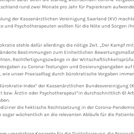
tschland rund zwei Monate pro Jahr für Papierkram aufwende
lung der Kassenärztlichen Vereinigung Saarland (KV) machte 
zte und Psychotherapeuten wollten für die Nöte und Sorgen ihr
ratie stehle dafür allerdings die nötige Zeit. „Der Kampf mi
geänderte Bestimmungen zum Einheitlichen Bewertungsmaßst
ten, Rechtfertigungszwänge in der Wirtschaftlichkeitsprüfun
er Vorgaben zu Corona-Testungen und Dosierungsangaben auf 
r, wie unser Praxisalltag durch bürokratische Vorgaben immer
Bürokratie-Index“ der Kassenärztlichen Bundesvereinigung (KB
t bzw. Ärztin oder Psychotherapeut*in durchschnittlich 61 Arb
aben.
Mediziner die hektische Rechtssetzung in der Corona-Pandemi
e sogar wöchentlich an die relevanten Abläufe für die Patien
em umsetzbare Konzepte für die Digitalisierung, die Praxisab