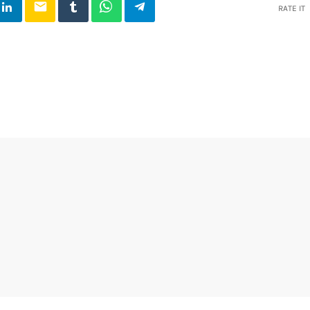
email
RATE IT