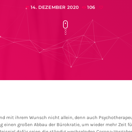
14. DEZEMBER 2020
106
today
sind mit ihrem Wunsch nicht allein, denn auch Psychotherape
ng einen großen Abbau der Bürokratie, um wieder mehr Zeit fü
 Beispiel dafür seien die ständig wechselnden Corona-Vorgabe