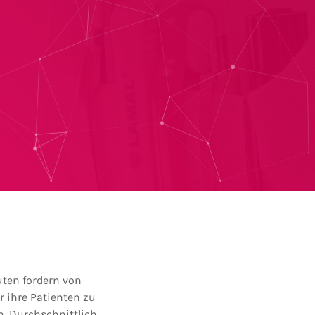
uten fordern von
r ihre Patienten zu
n. Durchschnittlich