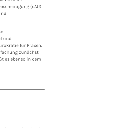
sbescheinigung (eAU)
und
ne
ef und
rokratie für Praxen.
infachung zunächst
ißt es ebenso in dem