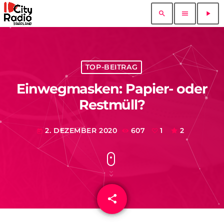
search
menu
play_arrow
TOP-BEITRAG
Einwegmasken: Papier- oder
Restmüll?
2. DEZEMBER 2020
607
1
2
today
share
email
1