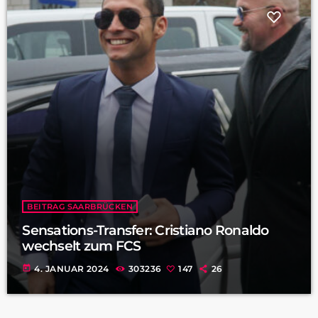
BEITRAG SAARBRÜCKEN
Sensations-Transfer: Cristiano Ronaldo
wechselt zum FCS
today
4. JANUAR 2024
303236
147
26