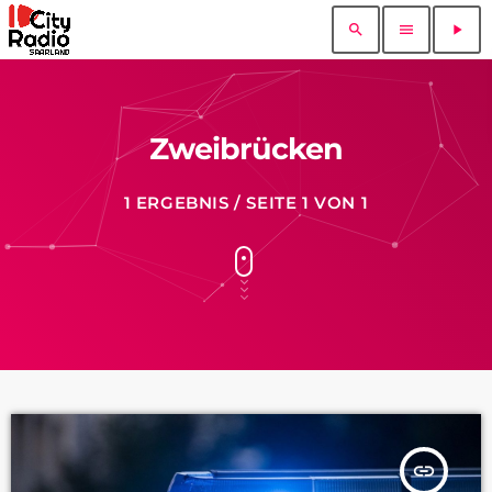
search
menu
play_arrow
Zweibrücken
1 ERGEBNIS / SEITE 1 VON 1
insert_link