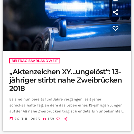
BEITRAG SAARLANDWEIT
„Aktenzeichen XY…ungelöst“: 13-
jähriger stirbt nahe Zweibrücken
2018
Es sind nun bereits fünf Jahre vergangen, seit jener
schicksalhafte Tag, an dem das Leben eines 13-jährigen Jungen
auf der A8 nahe Zweibrücken tragisch endete. Ein unbekannter
Autofahrer verursachte einen verheerenden Unfall, indem er
today
26. JULI 2023
138
rücksichtslos auf das Motorrad fuhr, welches von dem Vater des
Jungen gesteuert wurde. Das Motorrad geriet ins Schleudern