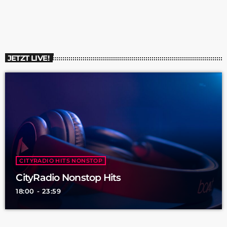
und ging nach einem Crash in Flammen auf. Der Sohn verlor
dabei sofort sein Leben, während der Vater […]
JETZT LIVE!
CITYRADIO HITS NONSTOP
CityRadio Nonstop Hits
18:00 - 23:59