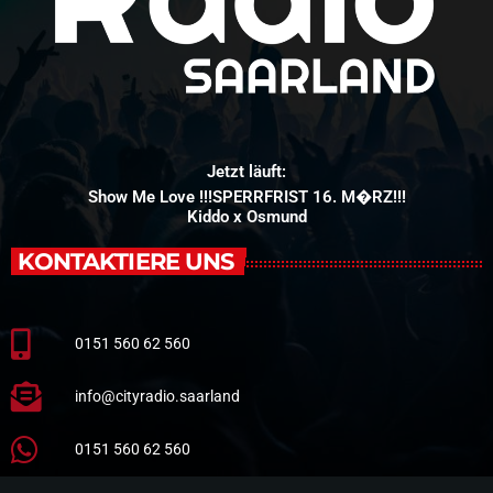
Jetzt läuft:
Show Me Love !!!SPERRFRIST 16. M�RZ!!!
Kiddo x Osmund
KONTAKTIERE UNS
0151 560 62 560
info@cityradio.saarland
0151 560 62 560