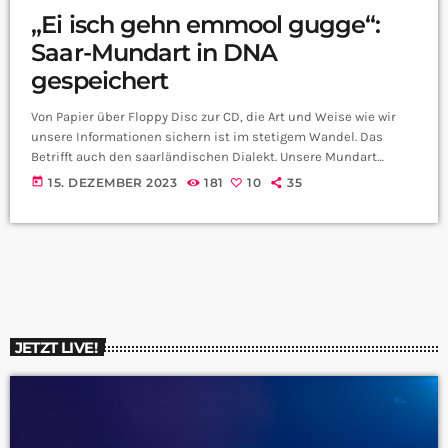
„Ei isch gehn emmool gugge“:
Saar-Mundart in DNA
gespeichert
Von Papier über Floppy Disc zur CD, die Art und Weise wie wir
unsere Informationen sichern ist im stetigem Wandel. Das
Betrifft auch den saarländischen Dialekt. Unsere Mundart
wurde vom Historischem Museum und der Mundart eV.
today
15. DEZEMBER 2023
181
10
35
komplett katalogisiert und gespeichert. Jetzt haben Forscher
den Dialekt in einer neuen Form abgespeichert und zwar in DNA.
Axel Uhle vom Historischen Museum Saar erklärt uns wie: Herr
Uhle, wie wird aus Sprache DNA? […]
JETZT LIVE!