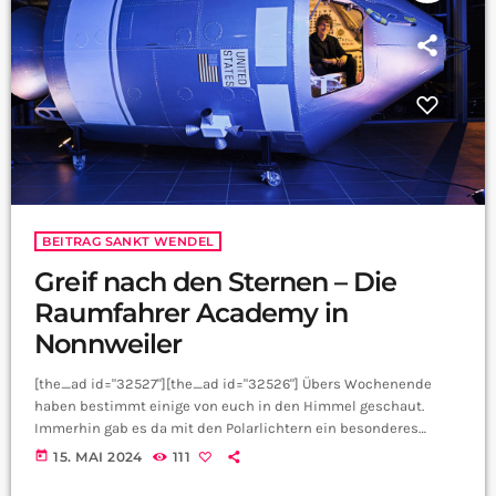
BEITRAG SANKT WENDEL
Greif nach den Sternen – Die
Raumfahrer Academy in
Nonnweiler
[the_ad id="32527"][the_ad id="32526"] Übers Wochenende
haben bestimmt einige von euch in den Himmel geschaut.
Immerhin gab es da mit den Polarlichtern ein besonderes
Ereignis im saarländischen Himmel. Und vielleicht hat jetzt das
today
15. MAI 2024
111
ein oder andere Kind sich spontan für eine Karriere in der
Raumfahrt entschieden. In Nonnweiler bietet die Raumfahrer