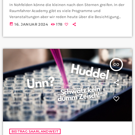
In Nohfelden könne die kleinen nach den Sternen greifen. In der
Raumfahrer Academy gibt es viele Programme und
Veranstaltungen aber wir reden heute über die Besichtigung
der Apollo 13. Dazu haben wir Christoph Pütz Mitarbeiter der
today
16. JANUAR 2024
178
Raumfahrer Academy befragt: Bild von Dr. Sebastian Voltmer
insert_link
BEITRAG SAARLANDWEIT