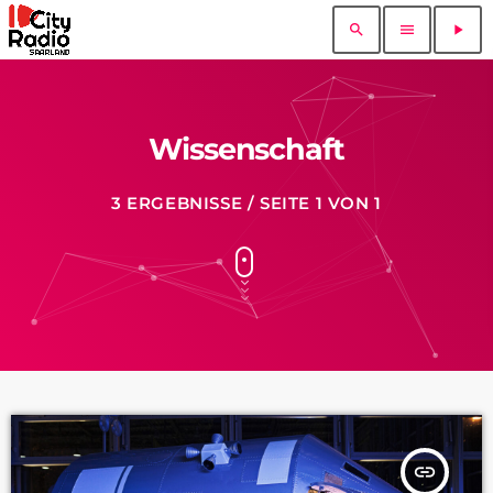
search
menu
play_arrow
Wissenschaft
3 ERGEBNISSE / SEITE 1 VON 1
insert_link