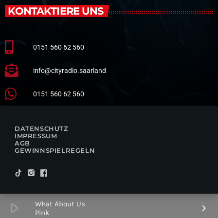
KONTAKTIERE UNS
0151 560 62 560
info@cityradio.saarland
0151 560 62 560
DATENSCHUTZ
IMPRESSUM
AGB
GEWINNSPIELREGELN
What About Us
play_arrow
keyboard_arrow_right
Pink