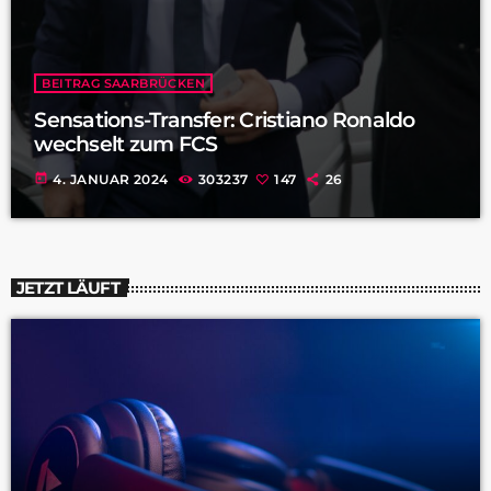
BEITRAG SAARBRÜCKEN
Sensations-Transfer: Cristiano Ronaldo
wechselt zum FCS
today
4. JANUAR 2024
303237
147
26
JETZT LÄUFT