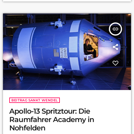
Academy dazu ein besonderes Programm. Mitarbeiter Christoph
Pütz hat mehr Infos dazu: [the_ad id="32911"][the_ad
id="32912"]
insert_link
BEITRAG SANKT WENDEL
Apollo-13 Spritztour: Die
Raumfahrer Academy in
Nohfelden