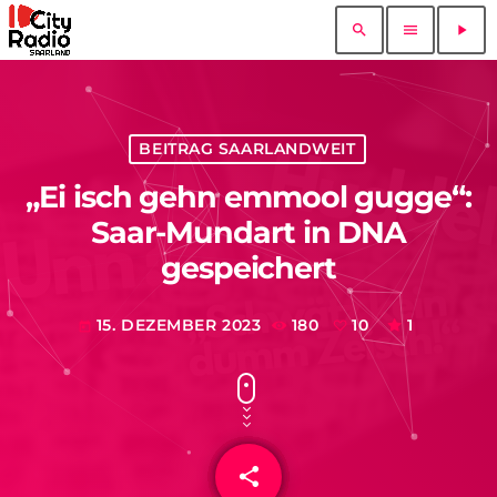
search
menu
play_arrow
BEITRAG SAARLANDWEIT
„Ei isch gehn emmool gugge“:
Saar-Mundart in DNA
gespeichert
15. DEZEMBER 2023
180
10
1
today
share
email
10