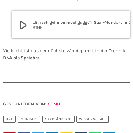
play_arrow
„Ei isch gehn emmool gugge“: Saar
GTMH
Vielleicht ist das der nächste Wendepunkt in der Technik:
DNA als Speicher
.
GESCHRIEBEN VON:
GTMH
DNA
MUNDART
SAARLÄNDISCH
WISSENSCHAFT