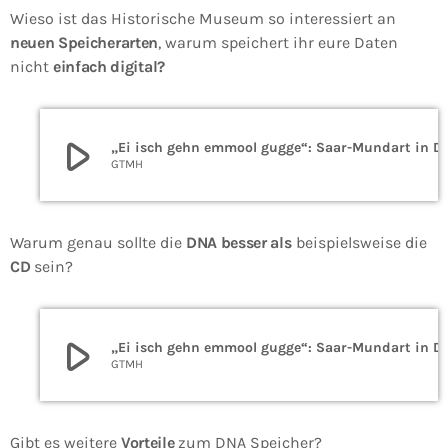
Wieso ist das Historische Museum so interessiert an
neuen Speicherarten
, warum speichert ihr eure Daten
nicht
einfach digital?
play_arrow
„Ei isch gehn emmool gugge“: Saar
GTMH
Warum genau sollte die
DNA besser als
beispielsweise die
CD
sein?
play_arrow
„Ei isch gehn emmool gugge“: Saar
GTMH
Gibt es weitere
Vorteile
zum DNA Speicher?