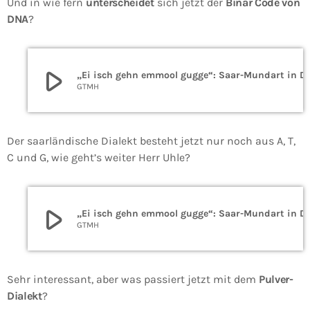
Und in wie fern
unterscheidet
sich jetzt der
Binär Code von
DNA
?
play_arrow
„Ei isch gehn emmool gugge“: Saar
GTMH
Der saarländische Dialekt besteht jetzt nur noch aus A, T,
C und G, wie geht’s weiter Herr Uhle?
play_arrow
„Ei isch gehn emmool gugge“: Saar
GTMH
Sehr interessant, aber was passiert jetzt mit dem
Pulver-
Dialekt
?