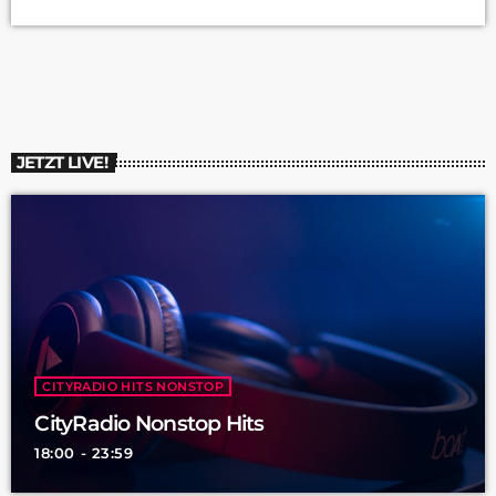
Handy erhalten, weder noch Sirenen gehört. Allerdings scheint
es dieses Mal besser funktioniert zu haben, so das
saarländische Innenministerium. Trotz einiger Ausfälle wurde
die Sirenenalarmierung im Vergleich zu den Vorjahren […]
JETZT LIVE!
CITYRADIO HITS NONSTOP
CityRadio Nonstop Hits
18:00 - 23:59