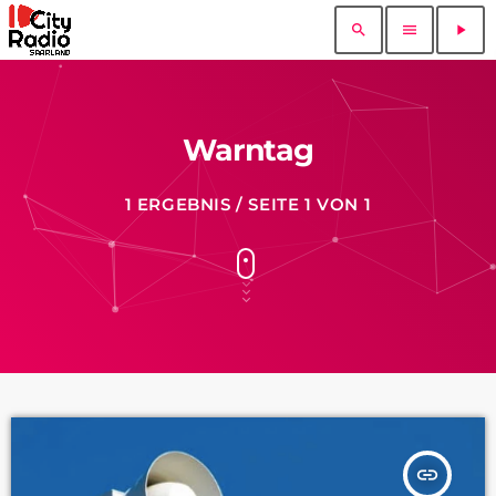
search
menu
play_arrow
Warntag
1 ERGEBNIS / SEITE 1 VON 1
insert_link