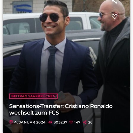
BEITRAG SAARBRÜCKEN
Sensations-Transfer: Cristiano Ronaldo
wechselt zum FCS
today
4. JANUAR 2024
303237
147
26