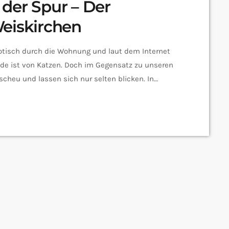
der Spur – Der
eiskirchen
aotisch durch die Wohnung und laut dem Internet
ede ist von Katzen. Doch im Gegensatz zu unseren
heu und lassen sich nur selten blicken. In
n Wildkatzenpfad. Wir haben den Bürgermeister von
Wildkatzenpfad ausgefragt: Wir haben im Rahmen