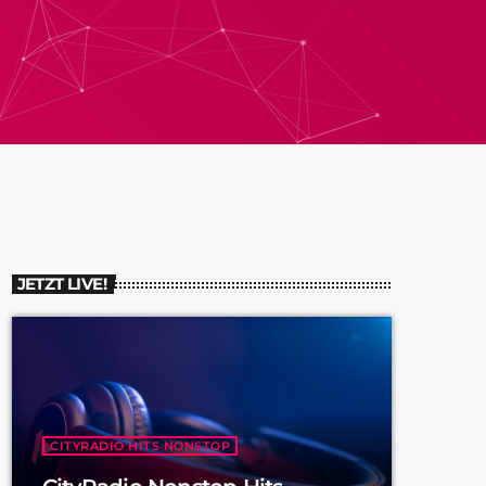
JETZT LIVE!
CITYRADIO HITS NONSTOP