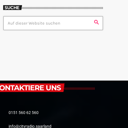
SUCHE
search
ONTAKTIERE UNS
0151 560 62 560
info@cityradio.saarland