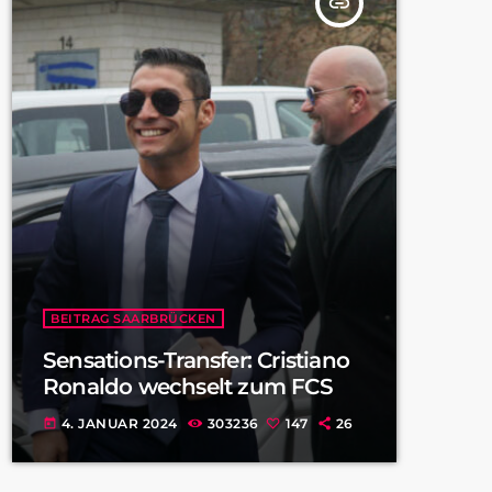
insert_link
BEITRAG SAARBRÜCKEN
Sensations-Transfer: Cristiano
Ronaldo wechselt zum FCS
4. JANUAR 2024
303236
147
26
today