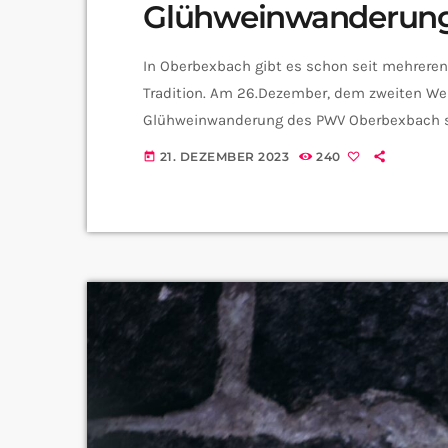
Glühweinwanderung
In Oberbexbach gibt es schon seit mehreren
Tradition. Am 26.Dezember, dem zweiten Weih
Glühweinwanderung des PWV Oberbexbach sta
in diesem Jahr, findet sie natürlich wieder w
21. DEZEMBER 2023
240
today
eingeladen. Wir haben uns mit Theo Holdma
Oberbexbach, über die Veranstaltung unterh