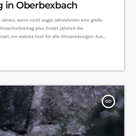
 in Oberbexbach
 Jahren, wenn nicht sogar Jahrzehnten eine große
nachtsfeiertag also, findet jährlich die
tt, ein wahres Fest für alle Ortsansässigen. Auch
ie gewohnt statt und ihr seid alle herzlich dazu
nn, dem ersten Vorsitzenden des PWV
alten:
insert_link