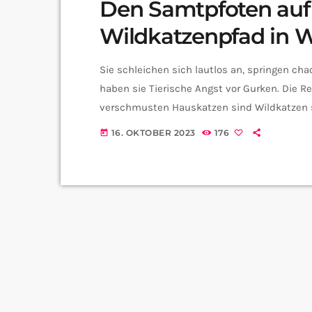
Den Samtpfoten auf 
Wildkatzenpfad in W
Sie schleichen sich lautlos an, springen ch
haben sie Tierische Angst vor Gurken. Die R
verschmusten Hauskatzen sind Wildkatzen sc
Weiskirchen gibt es dabei sogar extra eine
16. OKTOBER 2023
176
today
Weiskirchen, Wolfgang Hübschen, über den 
unserer Artenschutz Safari die […]