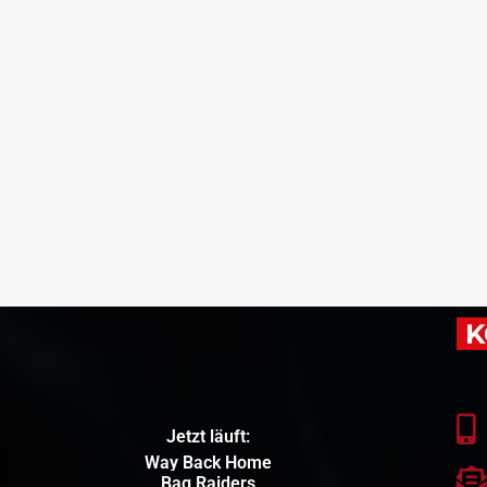
K
Jetzt läuft:
Way Back Home
Bag Raiders