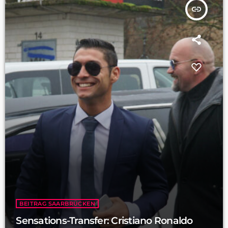
insert_link
BEITRAG SAARBRÜCKEN
Sensations-Transfer: Cristiano Ronaldo