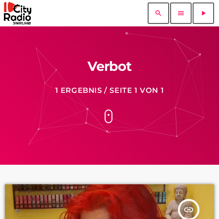
search
menu
play_arrow
Verbot
1 ERGEBNIS / SEITE 1 VON 1
insert_link