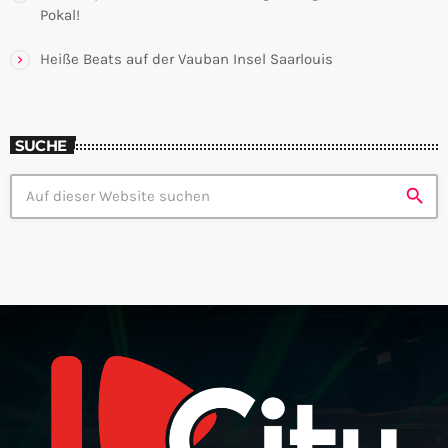
Pokal!
Heiße Beats auf der Vauban Insel Saarlouis
SUCHE
search