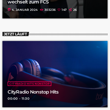
wechselt zum FCS
today
4. JANUAR 2024
303236
147
26
JETZT LÄUFT
CITYRADIO HITS NONSTOP
CityRadio Nonstop Hits
00:00 - 11:30