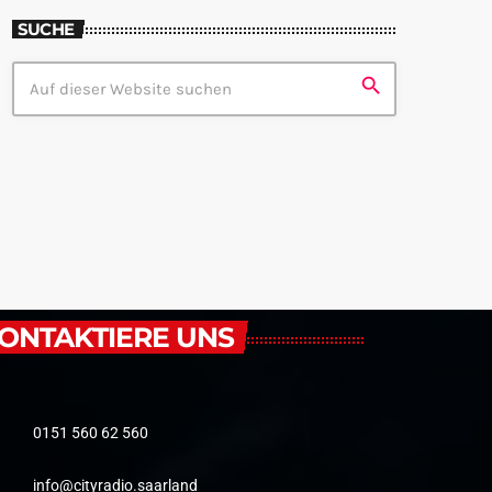
SUCHE
search
ONTAKTIERE UNS
0151 560 62 560
info@cityradio.saarland