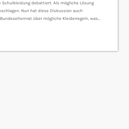
 Schulkleidung debattiert. Als mögliche Lösung
geschlagen. Nun hat diese Diskussion auch
r Bundeselternrat über mögliche Kleiderregeln, was
isch betrachtet wird. Die Einführung einer
enheit. In Frankreich wurde bereits der erste
hwarzes Gewand, darf nun beispielsweise nicht mehr