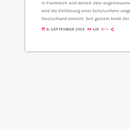
In Frankreich wird derzeit über angemessene
wird die Einführung einer Schuluniform vor
Deutschland erreicht. Seit gestern berät de
vom saarländischen Bildungsministerium krit
8. SEPTEMBER 2023
425
1
today
Kleiderordnung ist immer eine heikle Angeleg
Schritt gemacht: Die Abaya - Ein langes sc
in der […]