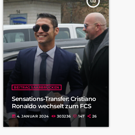
insert_link
BEITRAG SAARBRÜCKEN
Sensations-Transfer: Cristiano
Ronaldo wechselt zum FCS
4. JANUAR 2024
303236
147
26
today