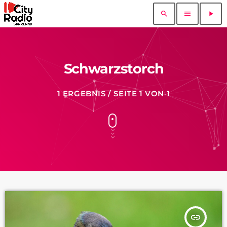
search
menu
play_arrow
Schwarzstorch
1 ERGEBNIS / SEITE 1 VON 1
insert_link