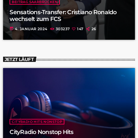
BEITRAG SAARBRÜCKEN
Sensations-Transfer: Cristiano Ronaldo
wechselt zum FCS
today
4. JANUAR 2024
303237
147
26
JETZT LÄUFT
CITYRADIO HITS NONSTOP
CityRadio Nonstop Hits