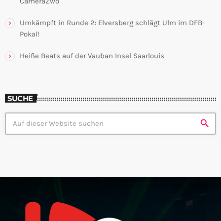
CameraZwo
Umkämpft in Runde 2: Elversberg schlägt Ulm im DFB-
Pokal!
Heiße Beats auf der Vauban Insel Saarlouis
SUCHE
search