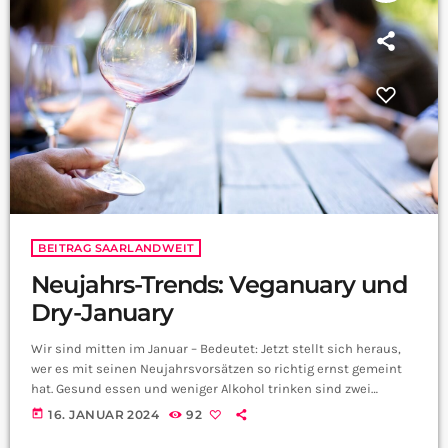
BEITRAG SAARLANDWEIT
Neujahrs-Trends: Veganuary und
Dry-January
Wir sind mitten im Januar – Bedeutet: Jetzt stellt sich heraus,
wer es mit seinen Neujahrsvorsätzen so richtig ernst gemeint
hat. Gesund essen und weniger Alkohol trinken sind zwei
Vorsätze, die in diesem Jahr die meisten durchziehen möchten.
today
16. JANUAR 2024
92
Dafür haben sich richtige Trends entwickelt: Der Veganuary –