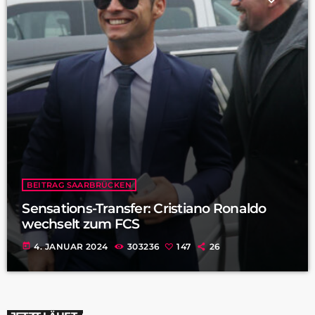
BEITRAG SAARBRÜCKEN
Sensations-Transfer: Cristiano Ronaldo
wechselt zum FCS
today
4. JANUAR 2024
303236
147
26