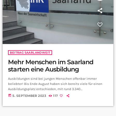
BEITRAG SAARLANDWEIT
Mehr Menschen im Saarland
starten eine Ausbildung
Ausbildungen sind bei jungen Menschen offenbar immer
beliebter! Bis Ende August haben sich bereits viele für einen
Ausbildungsplatz entschieden, mit rund 3.340
Ausbildungsverträgen bei der Industrie- und Handelskammer
today
5. SEPTEMBER 2023
117
des Saarlandes (IHK). Im Vergleich zum Vorjahr zeigt sich ein
Anstieg von 8 Prozent - ein vielversprechender Trend. In
Deutschland gilt für viele immer noch ein abgeschlossenes
Studium als das höchste Ziel. Doch das wachsende Interesse