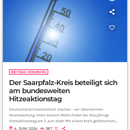
BEITRAG HOMBURG
Der Saarpfalz-Kreis beteiligt sich
am bundesweiten
Hitzeaktionstag
Deutschland hitzeresilient machen – wir übernehmen
Verantwortung. Unter diesem Motto findet der diesjährige
Hitzeaktionstag am 5. Juni statt. Mit einem breit gefächertem
Angebot beteiligen sich nicht nur die Stadtwerke Homburg,
today
4. JUNI 2024
387