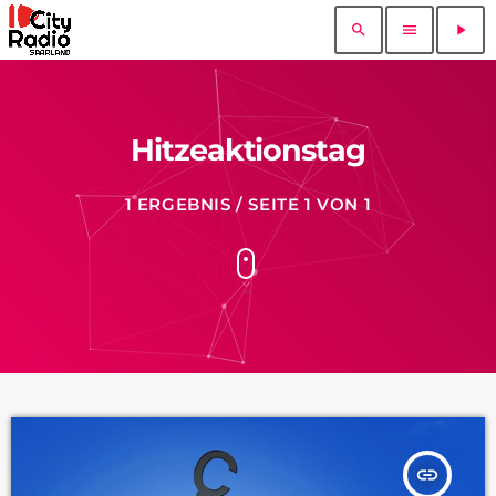
search
menu
play_arrow
Hitzeaktionstag
1 ERGEBNIS / SEITE 1 VON 1
insert_link