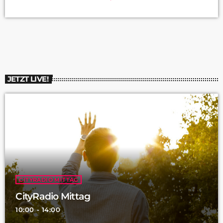
sondern auch der Saarpflaz-Kreis sowie der
Katastrophenschutz am zweiten bundesweiten Hitzeaktionstag.
Wir haben passend dazu mit Herr Dr.Schub vom
Gesundheitsamt des Saarpfalz-Kreises und Herr Klein der
Stadtwerke Homburg sprechen können und haben so einige
Fragen rund um den Aktionstag gestellt. […]
JETZT LIVE!
CITYRADIO MITTAG
CityRadio Mittag
10:00 - 14:00