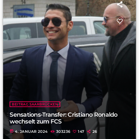
BEITRAG SAARBRÜCKEN
Sensations-Transfer: Cristiano Ronaldo
wechselt zum FCS
today
4. JANUAR 2024
303236
147
26