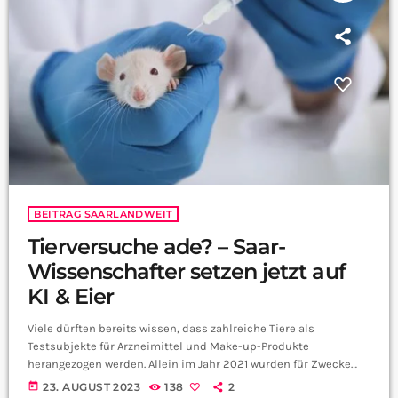
BEITRAG SAARLANDWEIT
Tierversuche ade? – Saar-
Wissenschafter setzen jetzt auf
KI & Eier
Viele dürften bereits wissen, dass zahlreiche Tiere als
Testsubjekte für Arzneimittel und Make-up-Produkte
herangezogen werden. Allein im Jahr 2021 wurden für Zwecke
der Arzneimittelforschung 68.440 Tiere in Tierversuchen
today
23. AUGUST 2023
138
2