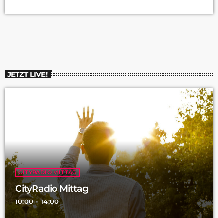
eingesetzt oder getötet. Um die Notwendigkeit von
Tierversuchen in der Arzneimittelforschung zu minimieren,
haben sich Experten aus der Pharmazie und Informatik im
Saarland zusammengeschlossen, um eine gemeinsame Lösung
zu finden. Dabei setzen sie auf den Einsatz von Tierersatz und
künstlicher Intelligenz. Bisher blieb […]
JETZT LIVE!
CITYRADIO MITTAG
CityRadio Mittag
10:00 - 14:00