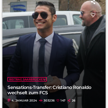
BEITRAG SAARBRÜCKEN
Sensations-Transfer: Cristiano Ronaldo
wechselt zum FCS
today
4. JANUAR 2024
303236
147
26