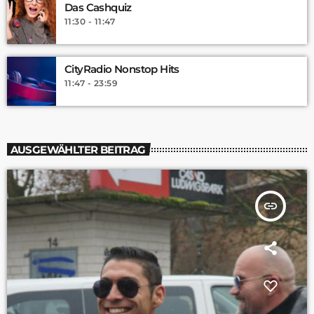
Das Cashquiz
11:30 - 11:47
CityRadio Nonstop Hits
11:47 - 23:59
AUSGEWÄHLTER BEITRAG
insert_link