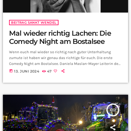
BEITRAG SANKT WENDEL
Mal wieder richtig Lachen: Die
Comedy Night am Bostalsee
Wenn euch mal wieder so richtig nach guter Unterhaltung
zumute ist haben wir genau das richtige für euch. Die erste
Comedy Night am Bostalsee. Daniela Maslan-Mayer Leiterin des
Freizeitzentrums Bostalsee kann uns mehr dazu sagen:
today
13. JUNI 2024
47
insert_link