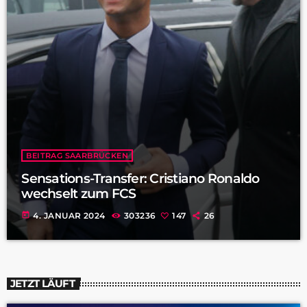
BEITRAG SAARBRÜCKEN
Sensations-Transfer: Cristiano Ronaldo
wechselt zum FCS
today
4. JANUAR 2024
303236
147
26
JETZT LÄUFT