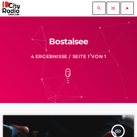
search
menu
play_arrow
Bostalsee
4 ERGEBNISSE / SEITE 1 VON 1
insert_link