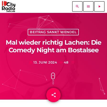
search
menu
play_arrow
BEITRAG SANKT WENDEL
Mal wieder richtig Lachen: Die
Comedy Night am Bostalsee
13. JUNI 2024
48
today
share
email