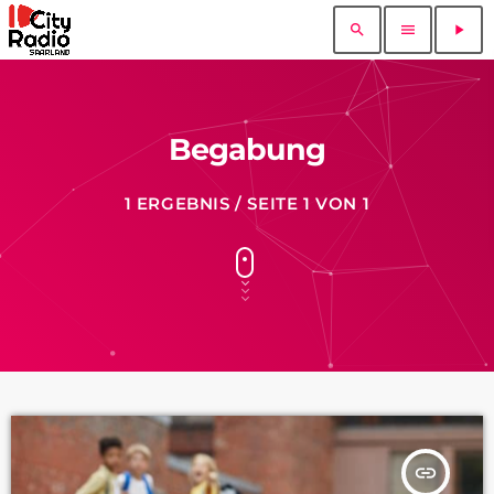
search
menu
play_arrow
Begabung
1 ERGEBNIS / SEITE 1 VON 1
insert_link