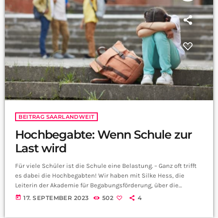
BEITRAG SAARLANDWEIT
Hochbegabte: Wenn Schule zur
Last wird
Für viele Schüler ist die Schule eine Belastung. – Ganz oft trifft
es dabei die Hochbegabten! Wir haben mit Silke Hess, die
Leiterin der Akademie für Begabungsförderung, über die
Probleme von Hochbegabten Kindern im Schulalltag
today
17. SEPTEMBER 2023
502
4
gesprochen. Frau Hess, da stellt sich natürlich erstmal die
Frage: Wie erkenne ich eine Hochbegabung bei meinem Kind?