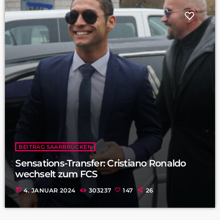
BEITRAG SAARBRÜCKEN
Sensations-Transfer: Cristiano Ronaldo
wechselt zum FCS
today
4. JANUAR 2024
303237
147
26