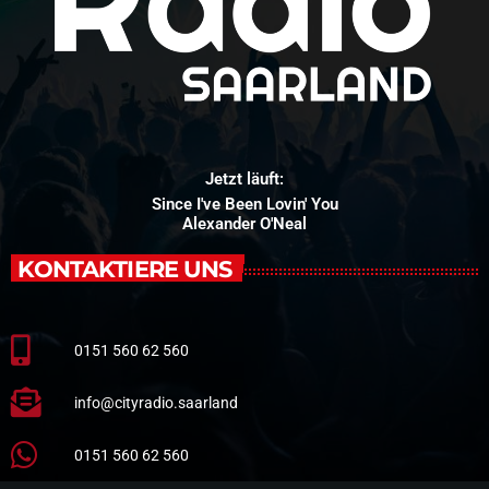
Jetzt läuft:
Since I've Been Lovin' You
Alexander O'Neal
KONTAKTIERE UNS
0151 560 62 560
info@cityradio.saarland
0151 560 62 560