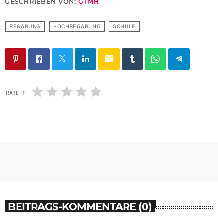
GESCHRIEBEN VON:
GTMH
BEGABUNG
HOCHBEGABUNG
SCHULE
email
RATE IT
BEITRAGS-KOMMENTARE (0)