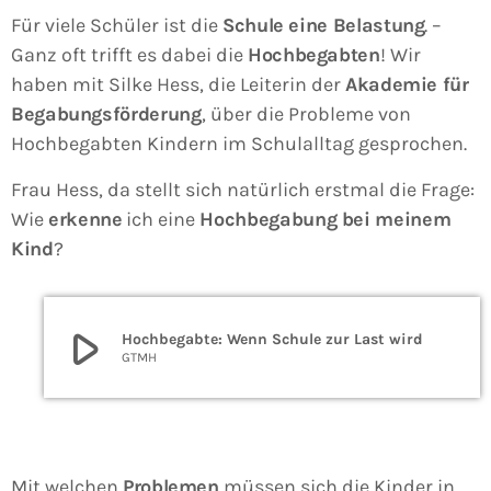
Für viele Schüler ist die
Schule eine Belastung
. –
Ganz oft trifft es dabei die
Hochbegabten
! Wir
haben mit Silke Hess, die Leiterin der
Akademie für
Begabungsförderung
, über die Probleme von
Hochbegabten Kindern im Schulalltag gesprochen.
Frau Hess, da stellt sich natürlich erstmal die Frage:
Wie
erkenne
ich eine
Hochbegabung bei meinem
Kind
?
play_arrow
Hochbegabte: Wenn Schule zur Last wird
GTMH
Mit welchen
Problemen
müssen sich die Kinder in