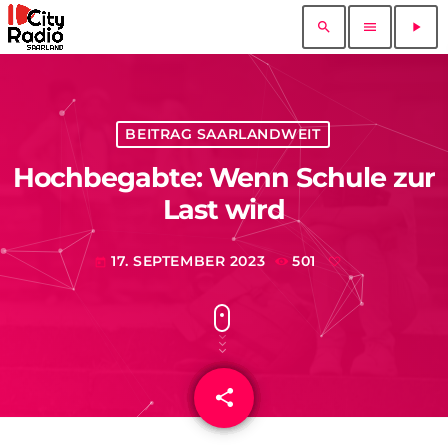
search
menu
play_arrow
BEITRAG SAARLANDWEIT
Hochbegabte: Wenn Schule zur
Last wird
17. SEPTEMBER 2023
501
today
share
email