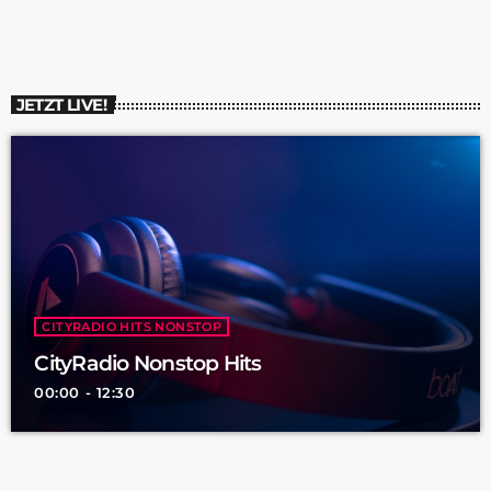
Heidrun Schulz, Leiterin der Regionaldirektion der
Bundesagentur für […]
JETZT LIVE!
CITYRADIO HITS NONSTOP
CityRadio Nonstop Hits
00:00 - 12:30