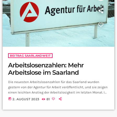
BEITRAG SAARLANDWEIT
Arbeitslosenzahlen: Mehr
Arbeitslose im Saarland
Die neuesten Arbeitslosenzahlen für das Saarland wurden
gestern von der Agentur für Arbeit veröffentlicht, und sie zeigen
einen leichten Anstieg der Arbeitslosigkeit im letzten Monat. Im
Juli stieg die Zahl der Arbeitslosen im Saarland leicht an. Laut
today
2. AUGUST 2023
81
Arbeitsagentur waren etwa 35.700 Menschen im vergangenen
Monat arbeitslos. Im Juni waren es noch 300 Menschen
weniger, was zu einer Arbeitslosenquote von 6,8 Prozent führte.