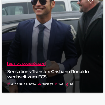
BEITRAG SAARBRÜCKEN
Sensations-Transfer: Cristiano Ronaldo
wechselt zum FCS
today
4. JANUAR 2024
303237
147
26