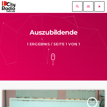
search
menu
play_arrow
Auszubildende
1 ERGEBNIS / SEITE 1 VON 1
insert_link