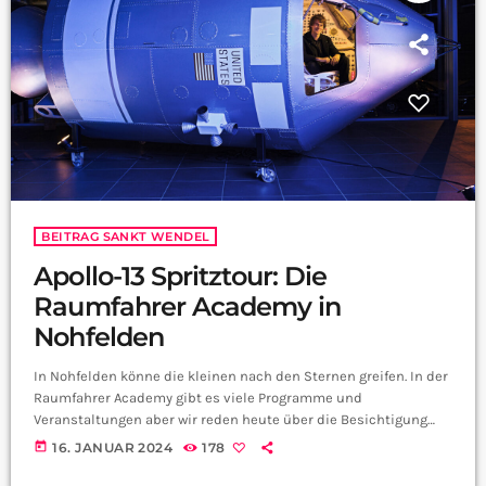
BEITRAG SANKT WENDEL
Apollo-13 Spritztour: Die
Raumfahrer Academy in
Nohfelden
In Nohfelden könne die kleinen nach den Sternen greifen. In der
Raumfahrer Academy gibt es viele Programme und
Veranstaltungen aber wir reden heute über die Besichtigung
der Apollo 13. Dazu haben wir Christoph Pütz Mitarbeiter der
today
16. JANUAR 2024
178
Raumfahrer Academy befragt: Bild von Dr. Sebastian Voltmer