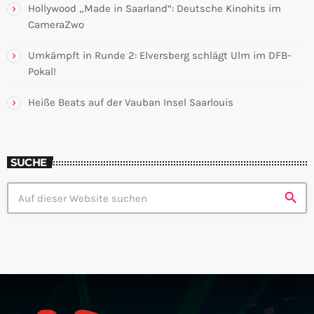
Hollywood „Made in Saarland“: Deutsche Kinohits im
CameraZwo
Umkämpft in Runde 2: Elversberg schlägt Ulm im DFB-
Pokal!
Heiße Beats auf der Vauban Insel Saarlouis
SUCHE
search