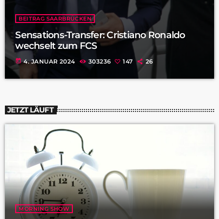
BEITRAG SAARBRÜCKEN
Sensations-Transfer: Cristiano Ronaldo
wechselt zum FCS
today
4. JANUAR 2024
303236
147
26
JETZT LÄUFT
MORNING SHOW