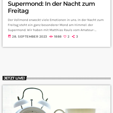
Supermond: In der Nacht zum
Freitag
Der Vollmond erweckt viele Emotionen in uns. In der Nacht zum
Freitag steht ein ganz besonderer Mond am Himmel: der
Supermond. Wir haben mit Matthias Rauls vom Amateur-
Astronomie-Verein der Sternenwarte Peterberg gesprochen. Herr
today
28. SEPTEMBER 2023
1888
2
3
Rauls, was genau ist denn eigentlich ein Supermond? Das hört
sich so an als wolle man es nicht verpassen. Aber warum ist der
Mond in der kommenden Nacht überhaupt so groß, Herr Rauls?
Wie und […]
JETZT LIVE!