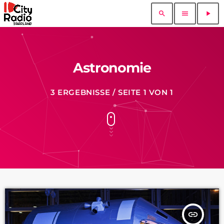
search
menu
play_arrow
Astronomie
3 ERGEBNISSE / SEITE 1 VON 1
insert_link