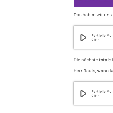
Das haben wir uns 
play_arrow
Partielle M
GTMH
Die nächste
totale
Herr Rauls,
wann
k
play_arrow
Partielle M
GTMH