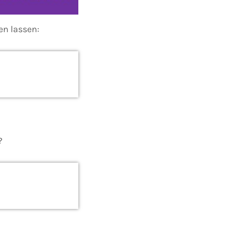
en lassen:
?