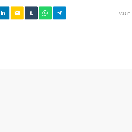
email
RATE IT