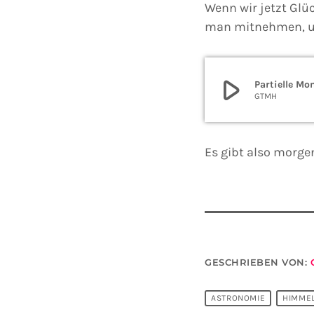
Wenn wir jetzt Glü
man mitnehmen, um
play_arrow
Partielle M
GTMH
Es gibt also morg
GESCHRIEBEN VON:
ASTRONOMIE
HIMME