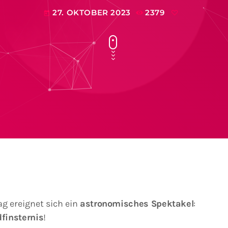
27. OKTOBER 2023
2379
today
 ereignet sich ein
astronomisches Spektakel
:
dfinsternis
!