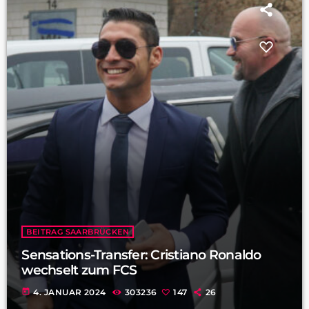
BEITRAG SAARBRÜCKEN
Sensations-Transfer: Cristiano Ronaldo
wechselt zum FCS
today
4. JANUAR 2024
303236
147
26