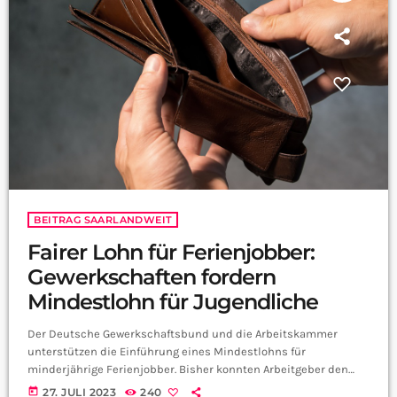
BEITRAG SAARLANDWEIT
Fairer Lohn für Ferienjobber:
Gewerkschaften fordern
Mindestlohn für Jugendliche
Der Deutsche Gewerkschaftsbund und die Arbeitskammer
unterstützen die Einführung eines Mindestlohns für
minderjährige Ferienjobber. Bisher konnten Arbeitgeber den
Lohn für Jugendliche selbst festlegen, was zu möglicher
today
27. JULI 2023
240