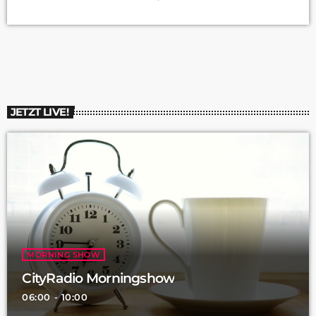
Ausbeutung führte. Die neue Regelung soll sicherstellen, dass
auch jugendliche Ferienjobber fair entlohnt werden,
vergleichbar mit Erwachsenen, die dieselbe Arbeit verrichten.
Tarifverträge sehen keine Ausnahmen für U18-Jährige vor, und
die Tariflöhne liegen sogar über dem Mindestlohn. Die
Arbeitskammer hofft, dass die Einführung eines Mindestlohns
[…]
JETZT LIVE!
MORNING SHOW
CityRadio Morningshow
06:00 - 10:00