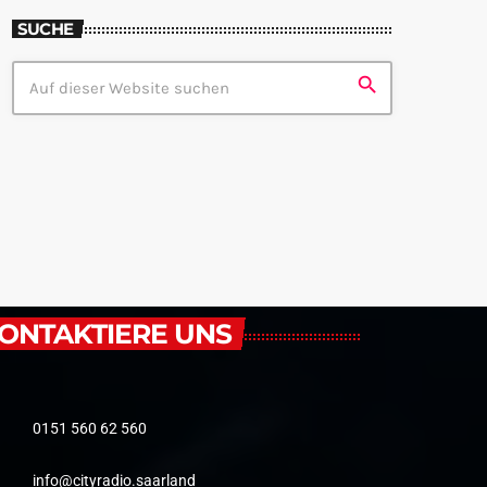
SUCHE
search
ONTAKTIERE UNS
0151 560 62 560
info@cityradio.saarland