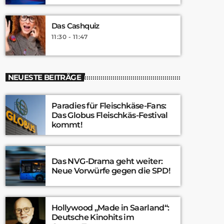
Das Cashquiz
11:30 - 11:47
NEUESTE BEITRÄGE
Paradies für Fleischkäse-Fans:
Das Globus Fleischkäs-Festival
kommt!
Das NVG-Drama geht weiter:
Neue Vorwürfe gegen die SPD!
Hollywood „Made in Saarland“:
Deutsche Kinohits im