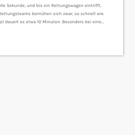
lle Sekunde, und bis ein Rettungswagen eintrifft,
 Rettungsteams bemühen sich zwar, so schnell wie
egel dauert es etwa 10 Minuten. Besonders bei einem
n lebensentscheidend sein. saar In Zukunft soll
hließen und registrierte Ersthelfer in der Nähe