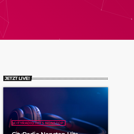
JETZT LIVE!
CITYRADIO HITS NONSTOP