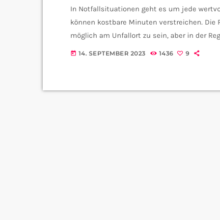
In Notfallsituationen geht es um jede wertvo
können kostbare Minuten verstreichen. Die
möglich am Unfallort zu sein, aber in der R
Herzstillstand können genau diese 10 Minute
14. SEPTEMBER 2023
1436
9
today
eine App namens "Saar-Retter" diese Lücke sc
eines Notfalls alarmieren. […]