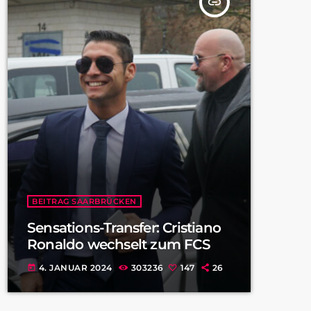
insert_link
BEITRAG SAARBRÜCKEN
Sensations-Transfer: Cristiano
Ronaldo wechselt zum FCS
4. JANUAR 2024
303236
147
26
today