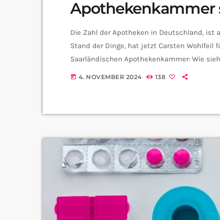
Apothekenkammer s
Die Zahl der Apotheken in Deutschland, ist 
Stand der Dinge, hat jetzt Carsten Wohlfeil f
Saarländischen Apothekenkammer: Wie sieht 
stetig ansteigende Apothekensterben, kom
4. NOVEMBER 2024
138
today
ansetzen, um weitere Schließungen zu verh
Stellenwert der Apotheken zurückzukommen: