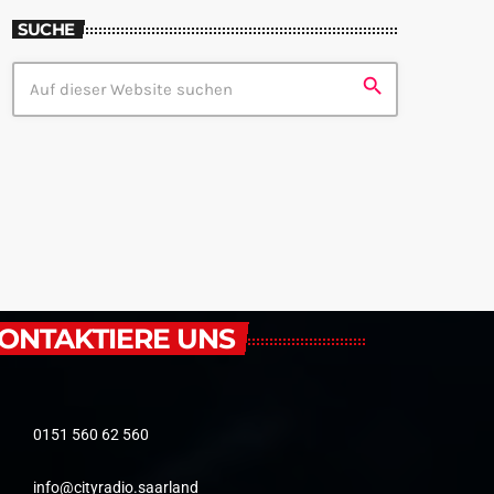
SUCHE
search
ONTAKTIERE UNS
0151 560 62 560
info@cityradio.saarland