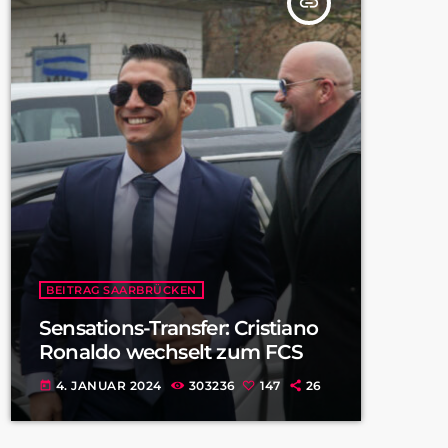
insert_link
BEITRAG SAARBRÜCKEN
Sensations-Transfer: Cristiano
Ronaldo wechselt zum FCS
4. JANUAR 2024
303236
147
26
today