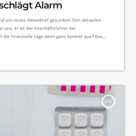
chlägt Alarm
auf ein neues Rekordtief gesunken. Den aktuellen
ür uns. Er ist der Geschäftsführer der
die finanzielle Lage denn ganz konkret aus? Das
mt also nicht von ungefähr. Wo muss man
indern? Um abschließend nochmal auf den
 Warum ist es denn […]
insert_link