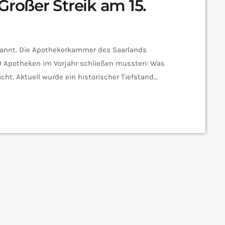
Großer Streik am 15.
spannt. Die Apothekerkammer des Saarlands
 9 Apotheken im Vorjahr schließen mussten: Was
ht. Aktuell wurde ein historischer Tiefstand
rgen erneut, um auf ihre gefährdete Lage
alb bei der saarländischen Apothekerkammer
eil dem Geschäftsführer der Saar-