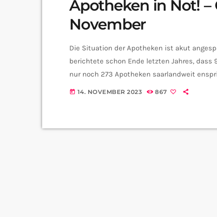
Apotheken in Not! – 
November
Die Situation der Apotheken ist akut ange
berichtete schon Ende letzten Jahres, dass
nur noch 273 Apotheken saarlandweit enspric
erreicht! Deshalb streiken die Apotheken mo
14. NOVEMBER 2023
867
today
aufmerksam zu machen. Wir haben uns desh
erkundigt; genauer gesagt bei Carsten Wohlf
Apothekerkammer. Herr Wohlfeil, was […]