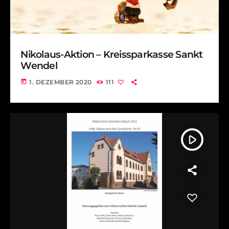
Nikolaus-Aktion – Kreissparkasse Sankt
Wendel
today
1. DEZEMBER 2020
111
play_arrow