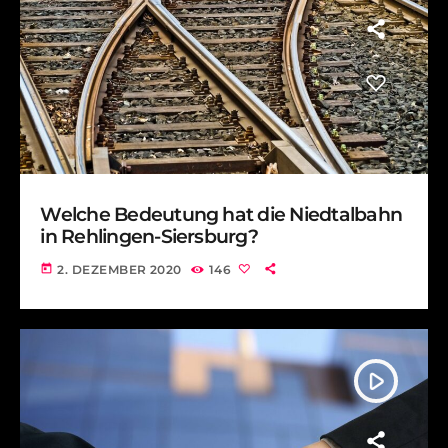
Welche Bedeutung hat die Niedtalbahn
in Rehlingen-Siersburg?
today
2. DEZEMBER 2020
146
play_arrow