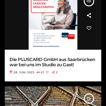
insert_link
Die PLUSCARD GmbH aus Saarbrücken
war bei uns im Studio zu Gast!
today
28. JUNI 2023
61
2
play_arrow