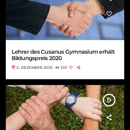
Lehrer des Cusanus Gymnasium erhält
Bildungspreis 2020
today
2. DEZEMBER 2020
247
play_arrow