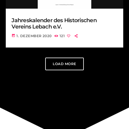
Jahreskalender des Historischen
Vereins Lebach e.V.
today
1. DEZEMBER 2020
121
LOAD MORE