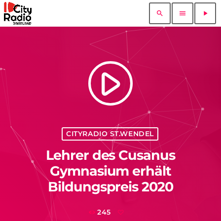
search
menu
play_arrow
play_arrow
CITYRADIO ST.WENDEL
Lehrer des Cusanus
Gymnasium erhält
Bildungspreis 2020
245