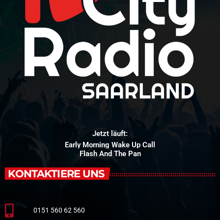
Jetzt läuft:
Early Morning Wake Up Call
Flash And The Pan
KONTAKTIERE UNS
0151 560 62 560