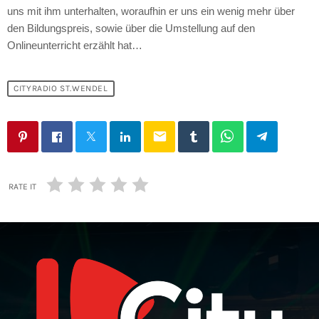
uns mit ihm unterhalten, woraufhin er
uns ein wenig mehr über
den Bildungspreis,
sowie über die Umstellung auf den
Onlineunterricht
erzählt
hat…
CITYRADIO ST.WENDEL
email
RATE IT