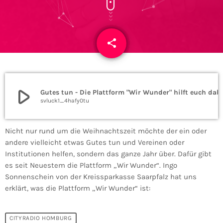
share
email
play_arrow
Gutes tun - Die Plattfor
svluck1_4hafy0tu
Nicht nur rund um die Weihnachtszeit möchte der ein oder
andere vielleicht etwas Gutes tun und Vereinen oder
Institutionen helfen, sondern das ganze Jahr über. Dafür gibt
es seit Neuestem die Plattform „Wir Wunder“. Ingo
Sonnenschein von der Kreissparkasse Saarpfalz hat uns
erklärt, was die Plattform „Wir Wunder“ ist:
CITYRADIO HOMBURG