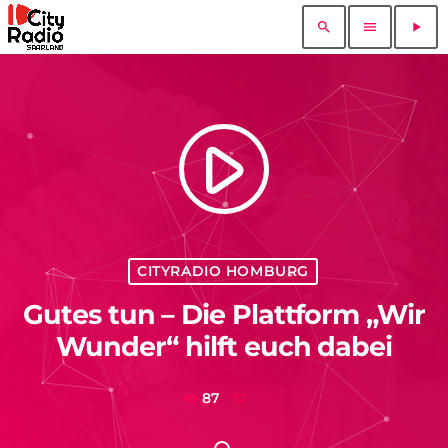
search
menu
play_arrow
play_arrow
CITYRADIO HOMBURG
Gutes tun – Die Plattform „Wir
Wunder“ hilft euch dabei
87