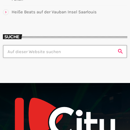
Heiße Beats auf der Vauban Insel Saarlouis
SUCHE
search