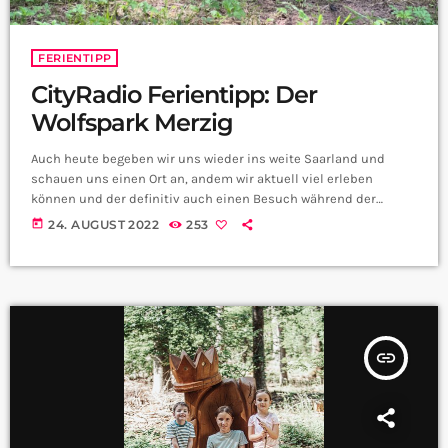
FERIENTIPP
CityRadio Ferientipp: Der
Wolfspark Merzig
Auch heute begeben wir uns wieder ins weite Saarland und
schauen uns einen Ort an, andem wir aktuell viel erleben
können und der definitiv auch einen Besuch während der
Ferien noch wert ist. Denn das Ganze ist auch noch kostenlos.
today
24. AUGUST 2022
253
Die Rede ist vom Wolfspark Merzig. Tatjana Schneider leitet den
Park und kümmert sich um die Wölfe. Was wir dort erfahren
können, hört ihr hier:
insert_link