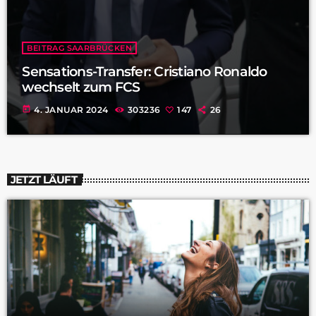
BEITRAG SAARBRÜCKEN
Sensations-Transfer: Cristiano Ronaldo
wechselt zum FCS
today
4. JANUAR 2024
303236
147
26
JETZT LÄUFT