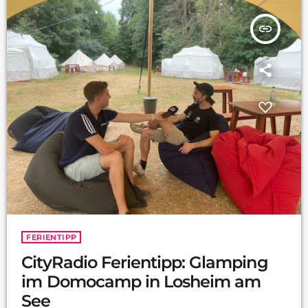
insert_link
FERIENTIPP
CityRadio Ferientipp: Glamping
im Domocamp in Losheim am
See