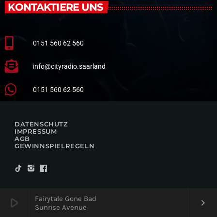
KONTAKTIERE UNS
0151 560 62 560
info@cityradio.saarland
0151 560 62 560
DATENSCHUTZ
IMPRESSUM
AGB
GEWINNSPIELREGELN
Fairytale Gone Bad
play_arrow
keyboard_arrow_right
Sunrise Avenue