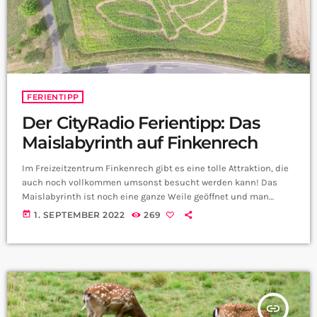
FERIENTIPP
Der CityRadio Ferientipp: Das
Maislabyrinth auf Finkenrech
Im Freizeitzentrum Finkenrech gibt es eine tolle Attraktion, die
auch noch vollkommen umsonst besucht werden kann! Das
Maislabyrinth ist noch eine ganze Weile geöffnet und man
erfährt unterwegs viele wissenswerte Sachen über die
today
1. SEPTEMBER 2022
269
Honigbiene. Alle Infos gibt es hier zum Nachhören: Bildquelle:
https://www.regionneunkirchen.de/finkenrech/labyrinth-
spielplatz-co
insert_link