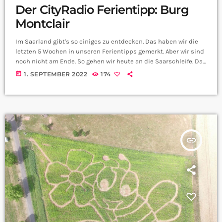
Der CityRadio Ferientipp: Burg
Montclair
Im Saarland gibt's so einiges zu entdecken. Das haben wir die
letzten 5 Wochen in unseren Ferientipps gemerkt. Aber wir sind
noch nicht am Ende. So gehen wir heute an die Saarschleife. Da
steht im Wald die Burg Montclair. Wieso sich da ein Besuch
today
1. SEPTEMBER 2022
174
lohnt, könnt ihr euch hier anhören: Bildquelle:
https://www.burg-montclair.de/downloads/
insert_link