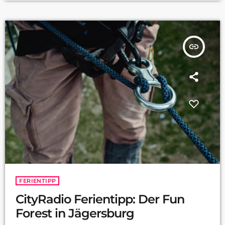
insert_link
FERIENTIPP
CityRadio Ferientipp: Der Fun
Forest in Jägersburg