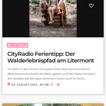
FERIENTIPP
CityRadio Ferientipp: Der
Walderlebnispfad am Litermont
Ihr wollt in den Ferien mit euren Kids noch auf eine kleine
Abenteuerreise durch die Natur gehen und den Geheimnisses
des Waldes auf die Spur kommen? Dann seid ihr beim
Walderlebnispfad am Litermont genau richtig. Was ihr auf dem
today
23. AUGUST 2022
158
2,5 Kilometer langen Weg alles erleben könnt, hat uns Melissa
Schmiedt von der Gemeinde Nalbach erklärt. Hört euch den
gazen Tipp nochmal hier nachören: Foto: Gemeinde Nalbach