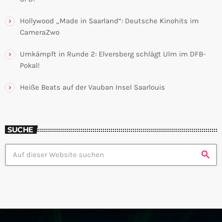
Hollywood „Made in Saarland“: Deutsche Kinohits im
CameraZwo
Umkämpft in Runde 2: Elversberg schlägt Ulm im DFB-
Pokal!
Heiße Beats auf der Vauban Insel Saarlouis
SUCHE
search