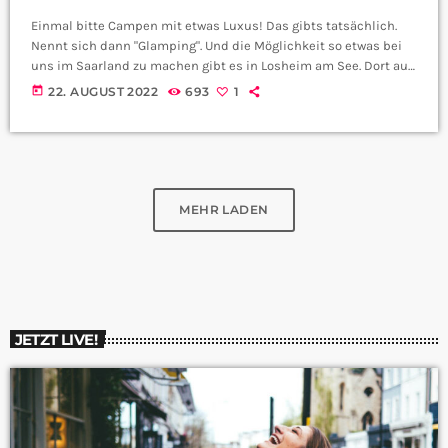
Einmal bitte Campen mit etwas Luxus! Das gibts tatsächlich.
Nennt sich dann "Glamping". Und die Möglichkeit so etwas bei
uns im Saarland zu machen gibt es in Losheim am See. Dort auf
dem Campingplatz steht das Domocamp. Das besteht aus
today
22. AUGUST 2022
693
1
speziellen Zelten, die insgesamt bis zu 25 Quadrameter Platz
bieten. Und von diesen Zelten stehen dort im Domocamp eben
ein paar. Wir haben mit Benjamin gesprochen, der das Camp in
[…]
MEHR LADEN
JETZT LIVE!