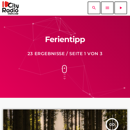
search
menu
play_arrow
Ferientipp
23 ERGEBNISSE / SEITE 1 VON 3
insert_link