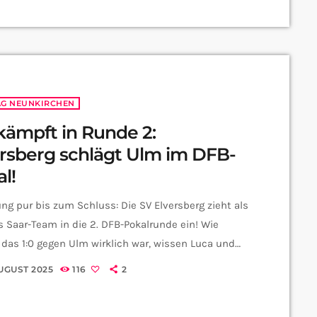
nmal auf die große Leinwand. Luca aus der
io-Redaktion hat dazu mit Anna Reitze vom
Zwo" gesprochen: Alle weiteren Infos findet ihr
AG NEUNKIRCHEN
ämpft in Runde 2:
ersberg schlägt Ulm im DFB-
l!
g pur bis zum Schluss: Die SV Elversberg zieht als
s Saar-Team in die 2. DFB-Pokalrunde ein! Wie
das 1:0 gegen Ulm wirklich war, wissen Luca und
aus der CityRadio-Redaktion:
AUGUST 2025
116
2