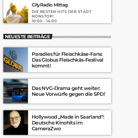
CityRadio Mittag
DIE BESTEN HITS DER STADT
NONSTOP!
10:00 - 14:00
NEUESTE BEITRÄGE
Paradies für Fleischkäse-Fans:
Das Globus Fleischkäs-Festival
kommt!
Das NVG-Drama geht weiter:
Neue Vorwürfe gegen die SPD!
Hollywood „Made in Saarland“:
Deutsche Kinohits im
CameraZwo