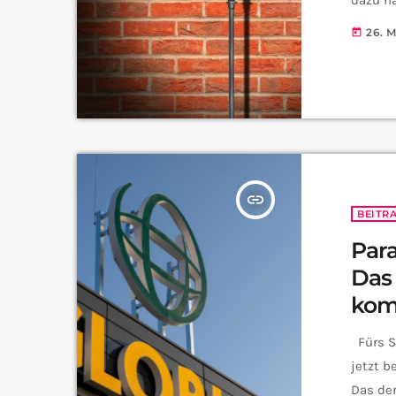
26. 
today
insert_link
BEITR
Para
Das 
kom
Fürs Sa
jetzt b
Das de