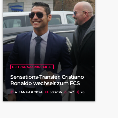
BEITRAG SAARBRÜCKEN
Sensations-Transfer: Cristiano
Ronaldo wechselt zum FCS
4. JANUAR 2024
303236
147
26
today