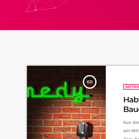
insert_link
BEITR
Habt
Bau
Aus der
am Mitt
dazu ha