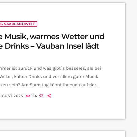
AG SAARLANDWEIT
e Musik, warmes Wetter und
e Drinks – Vauban Insel lädt
mer ist zurück und was gibt´s besseres, als bei
etter, kalten Drinks und vor allem guter Musik
n zu sein? Am Samstag könnt ihr euch auf der
Insel in Saarlouis wieder richtig gute Mukke
AUGUST 2025
114
. Wir haben mit Sina Findeisen gesprochen, sie
t beim Kulturamt in Saarlouis und hat uns ein
en was über die Veranstaltung am Wochenende
. Was genau gibt's denn für die Besucher am […]