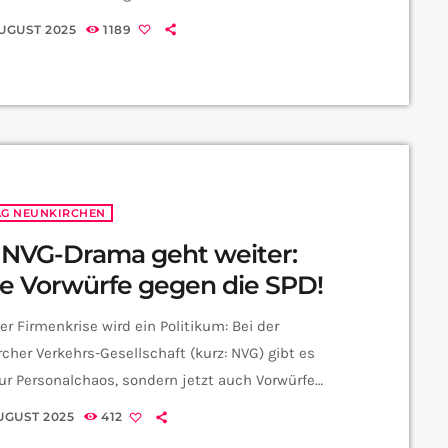
 Liste vom Denkmalschutz steht, ist fast so
AUGUST 2025
1189
ös, wie einen Lyoner-Ring als generische
wurst zu bezeichnen. Warum alle Fleischkäs-Fans
m siebten Himmel schweben dürften, weiß Emilia
 CityRadio-Redaktion: Achtung, kein Scherz:
startet nächste Woche das allererste Fleischkäs-
l – und zwar […]
AG NEUNKIRCHEN
 NVG-Drama geht weiter:
e Vorwürfe gegen die SPD!
er Firmenkrise wird ein Politikum: Bei der
cher Verkehrs-Gesellschaft (kurz: NVG) gibt es
ur Personalchaos, sondern jetzt auch Vorwürfe
ie örtliche SPD – von Gratis-Bussen bis hin zu
AUGUST 2025
412
en Spenden. Alle Infos haben Nico und Emilia aus