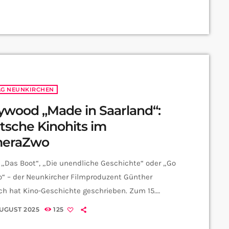
yRadio-Redaktion für euch:
AG NEUNKIRCHEN
ywood „Made in Saarland“:
tsche Kinohits im
eraZwo
 „Das Boot“, „Die unendliche Geschichte“ oder „Go
o“ – der Neunkircher Filmproduzent Günther
h hat Kino-Geschichte geschrieben. Zum 15.
um des Günther-Rohrbach-Filmpreises bringt das
AUGUST 2025
125
ücker Arthouse-Kino „CameraZwo“ seine Werke