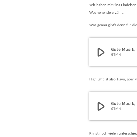
Wir haben mit Sina Findeisen 
Wochenende erzählt.
Was genau gibt’s denn für d
play_arrow
Gute Musik, 
GTMH
Highlight ist also Tiavo, aber 
play_arrow
Gute Musik, 
GTMH
Klingt nach vielen unterschi