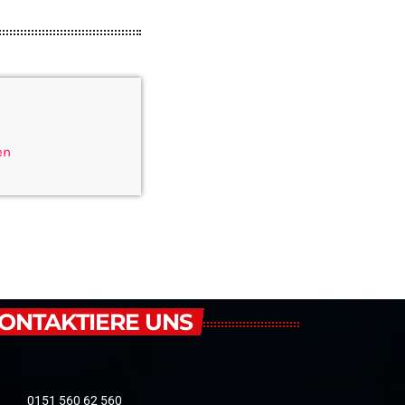
en
ONTAKTIERE UNS
0151 560 62 560