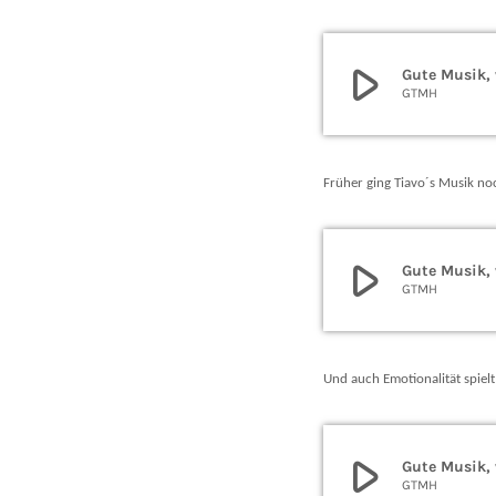
play_arrow
Gute Musik, 
GTMH
Früher ging Tiavo´s Musik noc
play_arrow
Gute Musik, 
GTMH
Und auch Emotionalität spielt
play_arrow
Gute Musik, 
GTMH