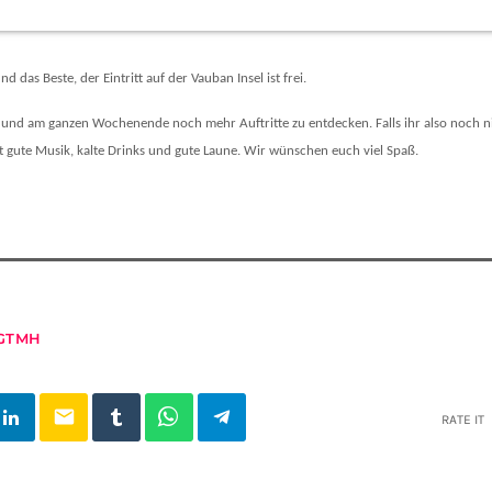
d das Beste, der Eintritt auf der Vauban Insel ist frei.
g und am ganzen Wochenende noch mehr Auftritte zu entdecken. Falls ihr also noch ni
eit gute Musik, kalte Drinks und gute Laune. Wir wünschen euch viel Spaß.
GTMH
email
RATE IT