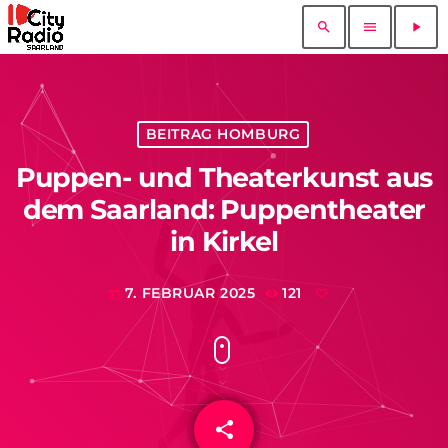
search
menu
play_arrow
BEITRAG HOMBURG
Puppen- und Theaterkunst aus
dem Saarland: Puppentheater
in Kirkel
7. FEBRUAR 2025
121
today
share
email