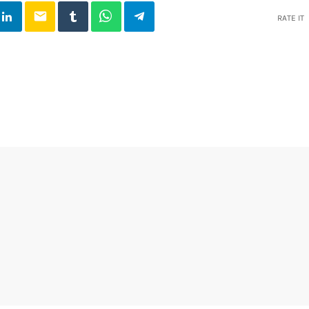
email
RATE IT