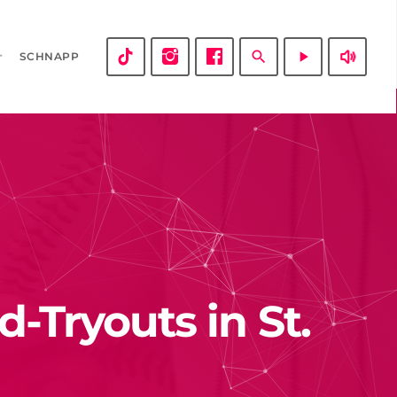
volume_up
search
play_arrow
SCHNAPP
-Tryouts in St.