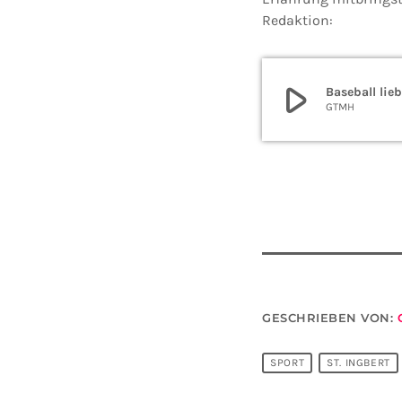
Redaktion:
play_arrow
Baseball lie
GTMH
GESCHRIEBEN VON:
SPORT
ST. INGBERT