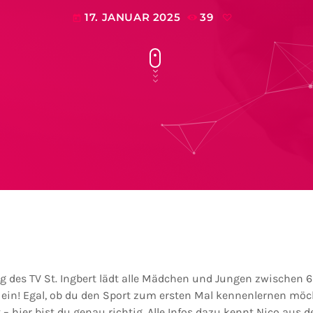
17. JANUAR 2025
39
today
ng des TV St. Ingbert lädt alle Mädchen und Jungen zwischen 6
 ein! Egal, ob du den Sport zum ersten Mal kennenlernen möc
– hier bist du genau richtig. Alle Infos dazu kennt Nico aus d