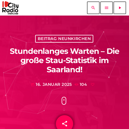
search
menu
play_arrow
BEITRAG NEUNKIRCHEN
Stundenlanges Warten – Die
große Stau-Statistik im
Saarland!
16. JANUAR 2025
104
today
share
email