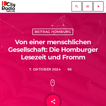
search
menu
play_arrow
BEITRAG HOMBURG
Von einer menschlichen
Gesellschaft: Die Homburger
Lesezeit und Fromm
7. OKTOBER 2024
96
today
share
email