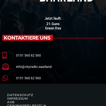
Jetzt läuft:
21 Guns
Green Day
KONTAKTIERE UNS
0151 560 62 560
info@cityradio.saarland
0151 560 62 560
DATENSCHUTZ
IMPRESSUM
AGB
GEWINNSPIELREGELN