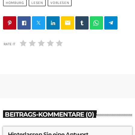
HOMBURG
LESEN
VORLESEN
email
RATE IT
BEITRAGS-KOMMENTARE (0)
Hinterlassen Sie eine Antwort