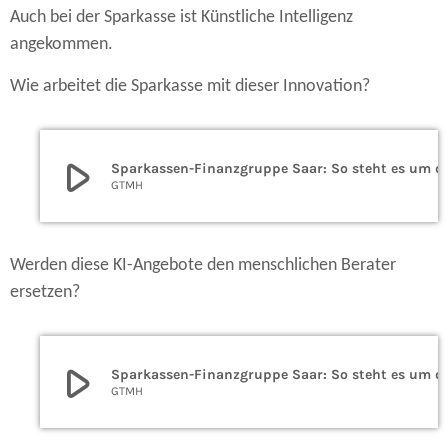
Auch bei der Sparkasse ist Künstliche Intelligenz
angekommen.
Wie arbeitet die Sparkasse mit dieser Innovation?
play_arrow
Sparkassen-Finanzgruppe Saar:
GTMH
Werden diese KI-Angebote den menschlichen Berater
ersetzen?
play_arrow
Sparkassen-Finanzgruppe Saar:
GTMH