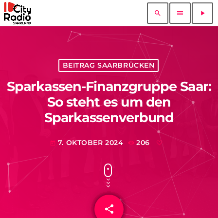
search
menu
play_arrow
BEITRAG SAARBRÜCKEN
Sparkassen-Finanzgruppe Saar:
So steht es um den
Sparkassenverbund
7. OKTOBER 2024
206
today
share
email