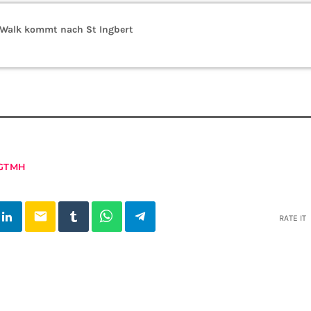
Walk kommt nach St Ingbert
GTMH
email
RATE IT