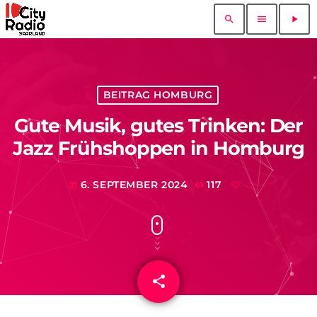
search
menu
play_arrow
BEITRAG HOMBURG
Gute Musik, gutes Trinken: Der
Jazz Frühshoppen in Homburg
6. SEPTEMBER 2024
117
today
share
email