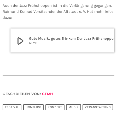
Auch der Jazz Frühshoppen ist in die Verlängerung gegangen,
Raimund Konrad Vorsitzender der Altstadt e. V. Hat mehr Infos
dazu:
play_arrow
Gute Musik, gutes Trinken: Der J
GTMH
GESCHRIEBEN VON:
GTMH
FESTIVAL
HOMBURG
KONZERT
MUSIK
VERANSTALTUNG