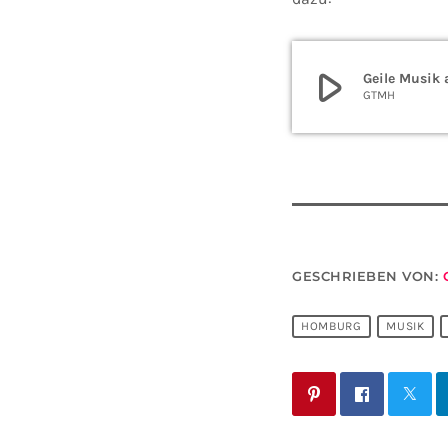
play_arrow
Geile Musik
GTMH
GESCHRIEBEN VON:
HOMBURG
MUSIK