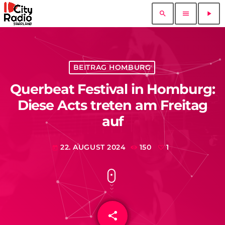
search
menu
play_arrow
BEITRAG HOMBURG
Querbeat Festival in Homburg:
Diese Acts treten am Freitag
auf
22. AUGUST 2024
150
1
today
share
email
1