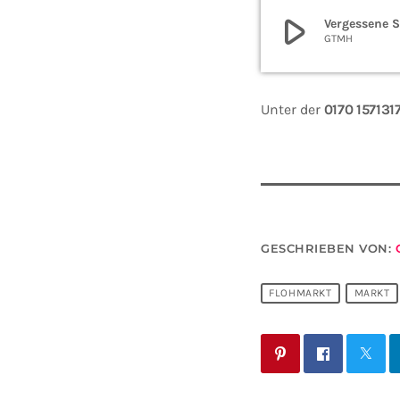
play_arrow
Vergessene S
GTMH
Unter der
0170 157131
GESCHRIEBEN VON:
FLOHMARKT
MARKT