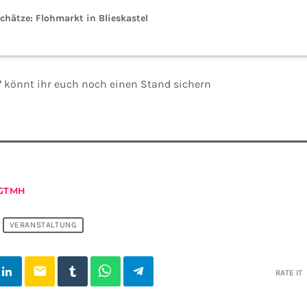
chätze: Flohmarkt in Blieskastel
7
könnt ihr euch noch einen Stand sichern
GTMH
VERANSTALTUNG
email
RATE IT